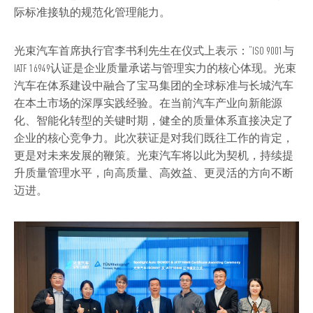
际标准接轨的规范化管理能力。
光束汽车首席执行官李书利先生在仪式上表示：“ISO 9001与
IATF 16949认证是企业质量承诺与管理实力的核心体现。光束
汽车在体系建设中融合了宝马集团的全球标准与长城汽车
在本土市场的深厚实践经验。在当前汽车产业向新能源
化、智能化转型的关键时期，健全的质量体系直接决定了
企业的核心竞争力。此次获证是对我们既往工作的肯定，
更是对未来发展的鞭策。光束汽车将以此为契机，持续提
升质量管理水平，向高质量、高效益、更灵活的方向不断
迈进。