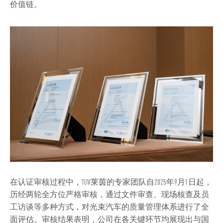
价值链。
在认证审核过程中，TUV莱茵的专家团队自2025年9月1日起，
历经两轮全方位严格审核，通过文件审查、现场核查及员
工访谈等多种方式，对光束汽车的质量管理体系进行了全
面评估。审核结果表明，公司在各关键环节均展现出与国