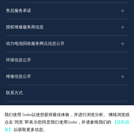
售后服务承诺
授权维修服务商信息
动力电池回收服务网点信息公开
环保信息公开
维修信息公开
联系方式
BMW Group
长城汽车
我们使用 Cookie以使您获得最佳体验，并进行浏览分析。 继续浏览或
点击“同意”即表示您同意我们使用Cookie，并请参阅我们的
【隐私政
© 2026 Spotlight
苏ICP备20046831号-1
.
苏公网安备32058202010940号
策】
以获取更多信息。